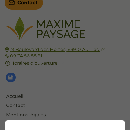
Contact
9 Boulevard des Hortes,
63910
Aurillac
09 74 56 88 91
Horaires d'ouverture
Accueil
Contact
Mentions légales
Plan du site