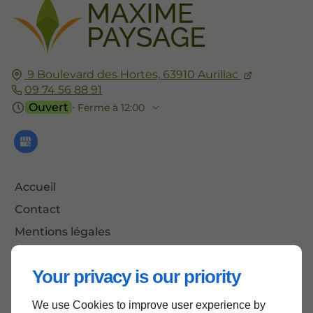
9 Boulevard des Hortes,
63910
Aurillac
09 74 56 88 91
Ouvert
⋅ Ferme à 12:00
Accueil
Contact
Mentions légales
Plan du site
Your privacy is our priority
We use Cookies to improve user experience by