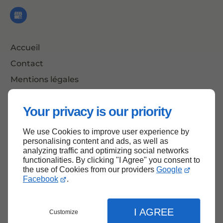
Accueil
Contact
Mentions légales
Plan du site
Your privacy is our priority
We use Cookies to improve user experience by
Haut de page
personalising content and ads, as well as
analyzing traffic and optimizing social networks
functionalities. By clicking "I Agree" you consent to
the use of Cookies from our providers
Google
Facebook
.
I AGREE
Customize